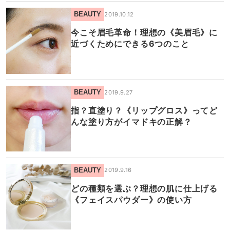
BEAUTY
2019.10.12
今こそ眉毛革命！理想の《美眉毛》に
近づくためにできる6つのこと
BEAUTY
2019.9.27
指？直塗り？《リップグロス》ってど
んな塗り方がイマドキの正解？
BEAUTY
2019.9.16
どの種類を選ぶ？理想の肌に仕上げる
《フェイスパウダー》の使い方