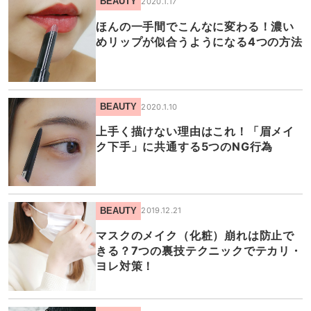
BEAUTY
2020.1.17
ほんの一手間でこんなに変わる！濃い
めリップが似合うようになる4つの方法
BEAUTY
2020.1.10
上手く描けない理由はこれ！「眉メイ
ク下手」に共通する5つのNG行為
BEAUTY
2019.12.21
マスクのメイク（化粧）崩れは防止で
きる？7つの裏技テクニックでテカリ・
ヨレ対策！