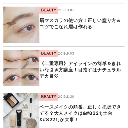
BEAUTY
2019.9.07
眉マスカラの使い方！正しい塗り方＆
コツでこなれ眉は作れる
BEAUTY
2019.9.03
《二重専用》アイラインの簡単＆きれ
いな引き方講座！目指すはナチュラル
デカ目♡
BEAUTY
2019.8.30
ベースメイクの順番、正しく把握でき
てる？大人メイクは&#8221;土台
&#8221;が大事！