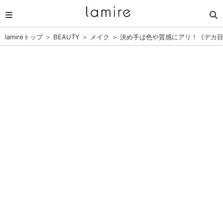
lamireトップ
＞
BEAUTY
＞
メイク
＞
決め手は色や質感にアリ！《デカ