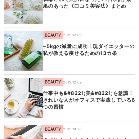
果のあった《口コミ美容法》まとめ
BEAUTY
2019.12.06
−5kgの減量に成功！現ダイエッターの
私が教える痩せるための13カ条
BEAUTY
2019.12.02
仕事中も&#8221;美&#8221;を意識！
きれいな人がオフィスで実践している6
つの習慣
BEAUTY
2019.10.20