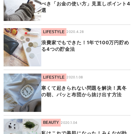
べき「お金の使い方」見直しポイント4
選
LIFESTYLE
2020.4.28
浪費家でもできた！1年で100万円貯め
る4つの貯金法
LIFESTYLE
2020.1.08
寒くて起きられない問題を解決！真冬
の朝、パッと布団から抜け出す方法
BEAUTY
2020.1.04
私はこれで美肌になった！みんなが効