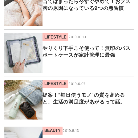
当てはまったら今すぐやめて！おブス
脚の原因になっている9つの悪習慣
LIFESTYLE
2019.10.13
やりくり下手こそ使って！無印のパス
ポートケースが家計管理に最強
LIFESTYLE
2019.6.07
提案！”毎日使うモノ”の質を高める
と、生活の満足度があがるって話。
BEAUTY
2019.5.13