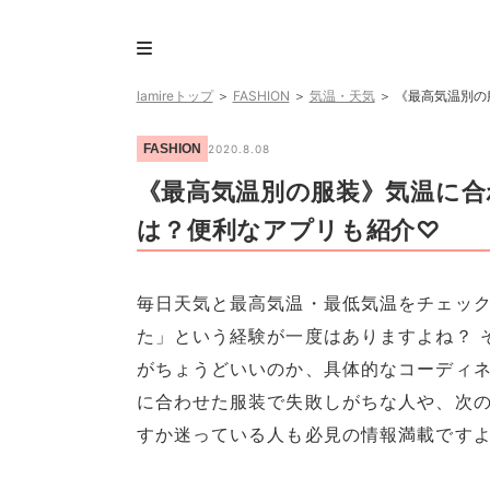
lamireトップ
＞
FASHION
＞
気温・天気
＞
《最高気温別の
FASHION
2020.8.08
《最高気温別の服装》気温に
は？便利なアプリも紹介♡
毎日天気と最高気温・最低気温をチェッ
た」という経験が一度はありますよね？ 
がちょうどいいのか、具体的なコーディネ
に合わせた服装で失敗しがちな人や、次
すか迷っている人も必見の情報満載ですよ