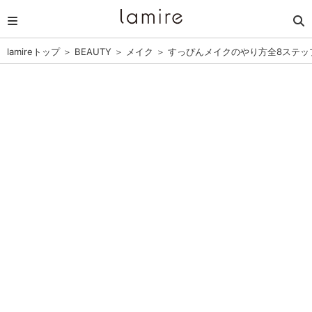
lamireトップ
＞
BEAUTY
＞
メイク
＞
すっぴんメイクのやり方全8ステッ