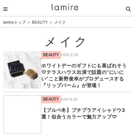
lamireトップ
＞
BEAUTY
＞
メイク
メイク
BEAUTY
2022.2.25
ホワイトデーのギフトにも喜ばれそう
♡テラスハウス出演で話題の“にいに
い”こと新野俊幸がプロデュースする
『リップバーム』が登場！
BEAUTY
2021.9.30
【ブルベ冬】プチプラアイシャドウ3
選！似合うカラーで魅力アップ♡