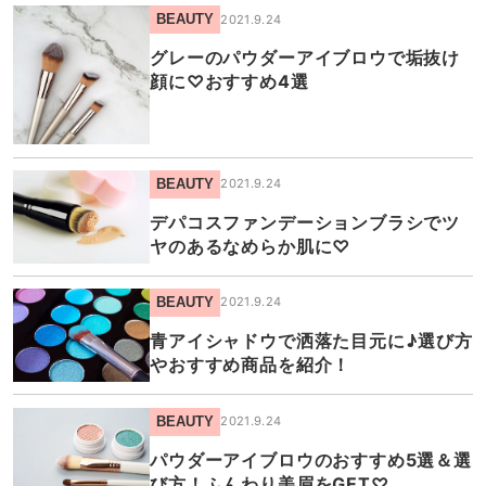
BEAUTY
2021.9.24
グレーのパウダーアイブロウで垢抜け
顔に♡おすすめ4選
BEAUTY
2021.9.24
デパコスファンデーションブラシでツ
ヤのあるなめらか肌に♡
BEAUTY
2021.9.24
青アイシャドウで洒落た目元に♪選び方
やおすすめ商品を紹介！
BEAUTY
2021.9.24
パウダーアイブロウのおすすめ5選＆選
び方！ふんわり美眉をGET♡