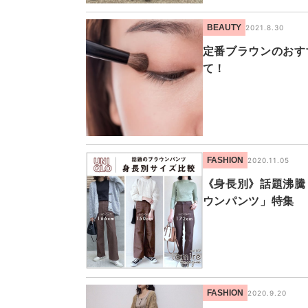
BEAUTY
2021.8.30
定番ブラウンのおす
て！
FASHION
2020.11.05
《身長別》話題沸騰
ウンパンツ」特集
FASHION
2020.9.20