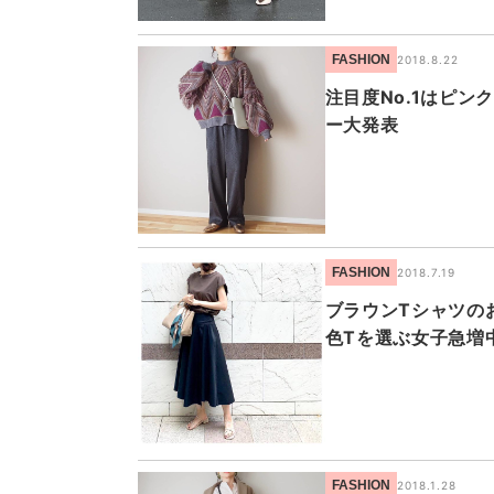
FASHION
2018.8.22
注目度No.1はピン
ー大発表
FASHION
2018.7.19
ブラウンTシャツの
色Tを選ぶ女子急増
FASHION
2018.1.28