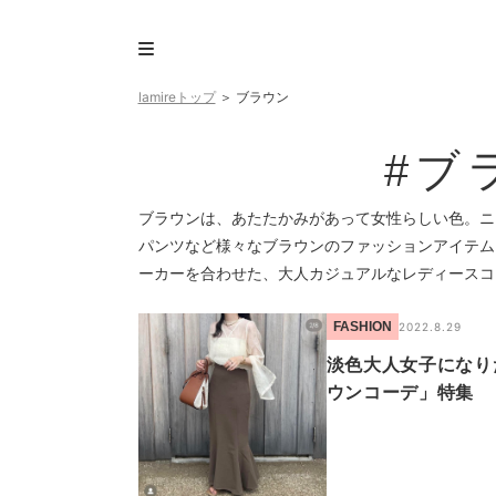
lamireトップ
＞
ブラウン
#ブ
ブラウンは、あたたかみがあって女性らしい色。ニ
パンツなど様々なブラウンのファッションアイテム
ーカーを合わせた、大人カジュアルなレディースコ
FASHION
2022.8.29
淡色大人女子になり
ウンコーデ」特集