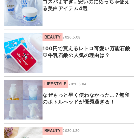
コスパよすぎ…安いのにめっちゃ使え
る美白アイテム4選
BEAUTY
2020.5.08
100円で買えるレトロ可愛い万能石鹸
♡牛乳石鹸の人気の理由は？
LIFESTYLE
2020.5.04
なぜもっと早く使わなかった…？無印
のボトルヘッドが優秀過ぎる！
BEAUTY
2020.1.20