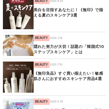
BEAUTY
2020.9.01
美白を目指すあなたに！《無印》で揃
える夏のスキンケア3選
BEAUTY
2020.7.16
隠れた努力が大切！話題の「韓国式10
ステップスキンケア」とは
BEAUTY
2020.7.10
《無印良品》すぐ買い揃えたい！敏感
肌さんにおすすめスキンケア用品4選
BEAUTY
2020.5.19