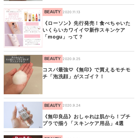
BEAUTY
2020.11.13
《ローソン》先行発売！食べちゃいた
いくらいカワイイ♡新作スキンケア
「mogu」って？
BEAUTY
2020.9.25
コスパ最強♡《無印》で買えるモチモ
チ「泡洗顔」がスゴイ？！
BEAUTY
2020.9.24
《無印良品》おしゃれは肌から！プチ
プラで揃う「スキンケア用品」4選