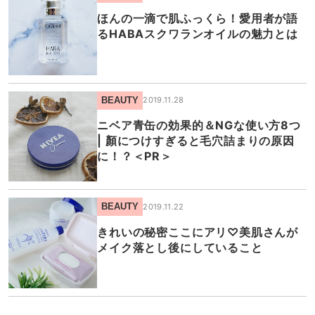
ほんの一滴で肌ふっくら！愛用者が語
るHABAスクワランオイルの魅力とは
BEAUTY
2019.11.28
ニベア青缶の効果的＆NGな使い方8つ
| 顏につけすぎると毛穴詰まりの原因
に！？＜PR＞
BEAUTY
2019.11.22
きれいの秘密ここにアリ♡美肌さんが
メイク落とし後にしていること