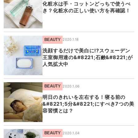
化粧水は手・コットンどっちで使うべ
き？化粧水の正しい使い方を再確認！
BEAUTY
2020.1.18
洗顔するだけで美白に!?スウェーデン
王室御用達の&#8221;石鹸&#8221;が
人気拡大中
BEAUTY
2020.1.06
明日のきれいを左右する！寝る前の
&#8221;5分&#8221;にすべき7つの美
容習慣とは？
BEAUTY
2020.1.04