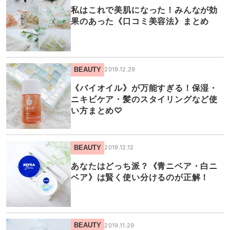
私はこれで美肌になった！みんなが効
果のあった《口コミ美容法》まとめ
BEAUTY
2019.12.29
《バイオイル》が万能すぎる！保湿・
ニキビケア・髪のスタイリングなど使
い方まとめ♡
BEAUTY
2019.12.12
あなたはどっち派？《青ニベア・白ニ
ベア》は賢く使い分けるのが正解！
BEAUTY
2019.11.29