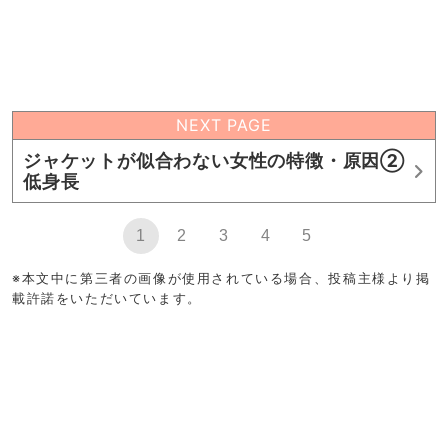
NEXT PAGE
ジャケットが似合わない女性の特徴・原因②
低身長
1
2
3
4
5
※本文中に第三者の画像が使用されている場合、投稿主様より掲
載許諾をいただいています。