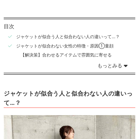
目次
ジャケットが似合う人と似合わない人の違いって…？
ジャケットが似合わない女性の特徴・原因①童顔
【解決策】合わせるアイテムで雰囲気に寄せる
もっとみる
ジャケットが似合う人と似合わない人の違いっ
て…？