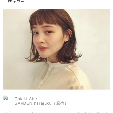
性なら…
Chiaki Abe
GARDEN harajuku（原宿）