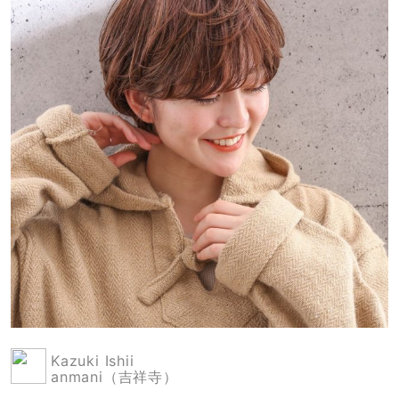
Kazuki Ishii
anmani（吉祥寺）