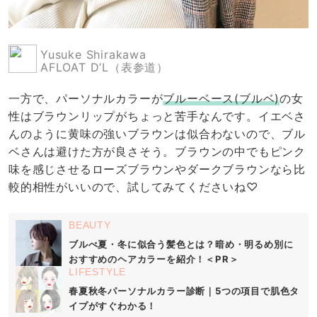
Yusuke Shirakawa
AFLOAT D’L（表参道）
一方で、パーソナルカラーが
ブルーベース(ブルベ)
の女
性はブラウンリップがちょっと苦手なんです。イエベさ
んのように黄味の強いブラウンは似合わないので、ブル
ベさんは避けた方が良さそう。ブラウンの中でもピンク
味を感じさせるローズブラウンやダークブラウンなら比
較的相性がいいので、試してみてくださいね♡
BEAUTY
ブルべ夏・冬に似合う髪色とは？暗め・明るめ別に
おすすめのヘアカラーを紹介！＜PR＞
LIFESTYLE
春夏秋冬パーソナルカラー診断｜5つの項目で肌色タ
イプがすぐわかる！