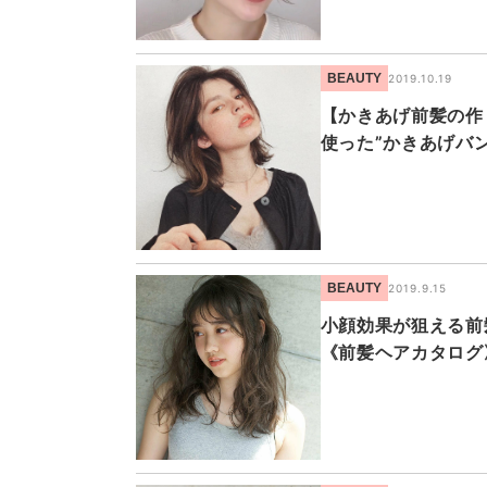
BEAUTY
2019.10.19
【かきあげ前髪の作
使った”かきあげバ
BEAUTY
2019.9.15
小顔効果が狙える前
《前髪ヘアカタログ