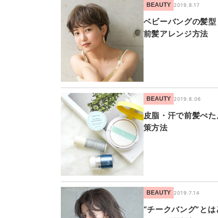
BEAUTY
2019.8.17
ベビーバングの髪型
前髪アレンジ方法
BEAUTY
2019.8.06
皮脂・汗で前髪ぺた
策方法
BEAUTY
2019.7.14
“チークバング”と