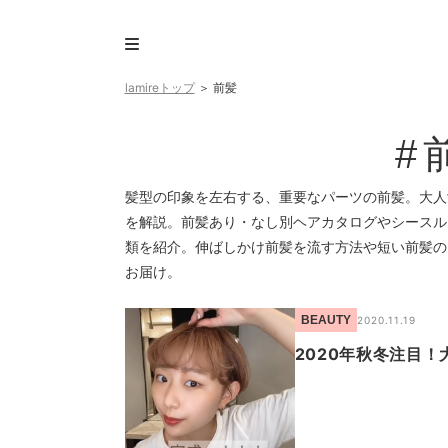
lamireトップ
＞
前髪
#
髪型の印象を左右する、重要なパーツの前髪。大人
を解説。前髪あり・なし別ヘアカタログやシースル
類を紹介。伸ばしかけ前髪を流す方法や短い前髪の
お届け。
BEAUTY
2020.11.19
2020年秋冬注目