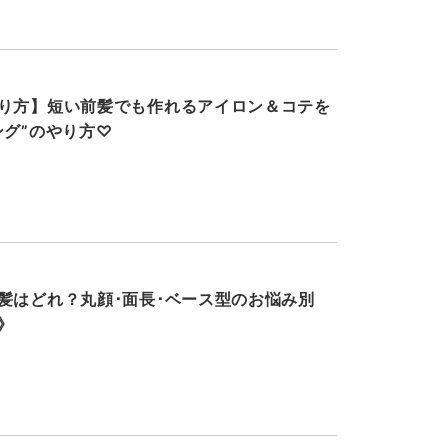
り方】短い前髪でも作れるアイロン＆コテを
ング”のやり方♡
髪はどれ？丸顔･面長･ベース型のお悩み別
》