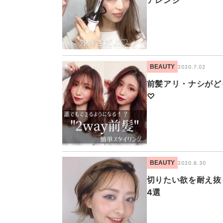
アレンジ
BEAUTY
2020.7.02
前髪アリ・ナシがど
♡
BEAUTY
2020.6.30
切りたい欲を耐え抜
4選