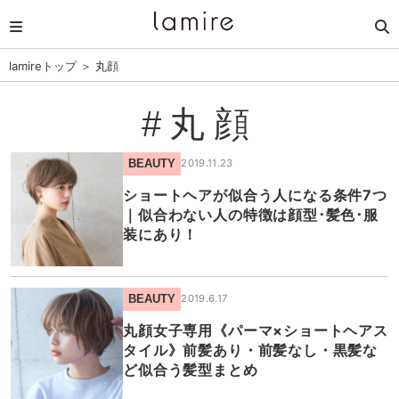
lamireトップ
＞
丸顔
#丸顔
BEAUTY
2019.11.23
ショートヘアが似合う人になる条件7つ
｜似合わない人の特徴は顔型･髪色･服
装にあり！
BEAUTY
2019.6.17
丸顔女子専用《パーマ×ショートヘアス
タイル》前髪あり・前髪なし・黒髪な
ど似合う髪型まとめ