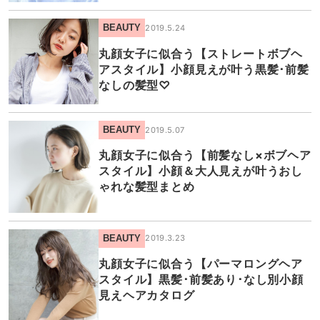
BEAUTY
2019.5.24
丸顔女子に似合う【ストレートボブヘ
アスタイル】小顔見えが叶う黒髪･前髪
なしの髪型♡
BEAUTY
2019.5.07
丸顔女子に似合う【前髪なし×ボブヘア
スタイル】小顔＆大人見えが叶うおし
ゃれな髪型まとめ
BEAUTY
2019.3.23
丸顔女子に似合う【パーマロングヘア
スタイル】黒髪･前髪あり･なし別小顔
見えヘアカタログ