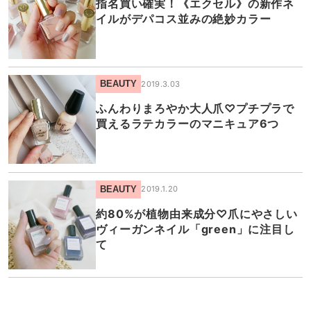
指名買い確実！《エクセル》の新作ネ
イルがデパコス並みの絶妙カラー
BEAUTY
2019.3.03
ふんわりまろやか大人爪♡プチプラで
買えるラテカラーのマニキュア6つ
BEAUTY
2019.1.20
約80%が植物由来成分♡爪にやさしい
ヴィーガンネイル「green」に注目し
て