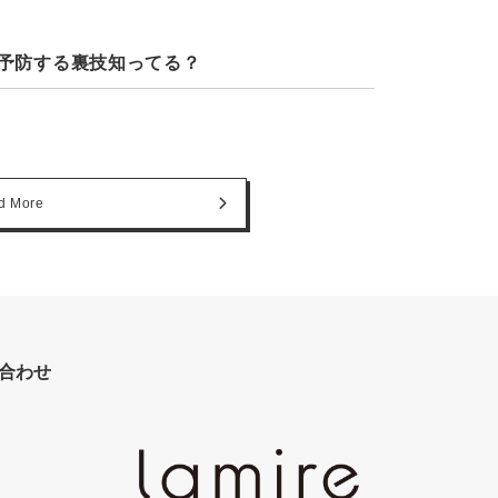
予防する裏技知ってる？
d More
合わせ