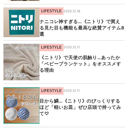
LIFESTYLE
2020.12.18
ナニコレ神すぎる…《ニトリ》で買え
る見た目も機能も最高な絶賛アイテム8
選
LIFESTYLE
2020.12.11
《ニトリ》で天使の肌触り…あったか
「ベビーブランケット」をオススメす
る理由
LIFESTYLE
2020.12.11
目から鱗…《ニトリ》のびっくりする
ほど「軽いお皿」ぜひ店頭で持ってみ
て♡