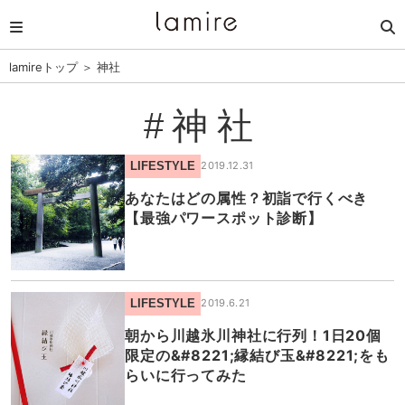
lamireトップ
＞
神社
#神社
LIFESTYLE
2019.12.31
あなたはどの属性？初詣で行くべき
【最強パワースポット診断】
LIFESTYLE
2019.6.21
朝から川越氷川神社に行列！1日20個
限定の&#8221;縁結び玉&#8221;をも
らいに行ってみた