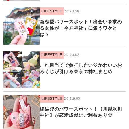
LIFESTYLE
2019.1.28
新恋愛パワースポット！出会いを求め
る女性が「今戸神社」に集うワケと
は？
LIFESTYLE
2019.1.02
これ目当てで参拝したい♡かわいいお
みくじが引ける東京の神社まとめ
LIFESTYLE
2018.9.05
縁結びのパワースポット！【川越氷川
神社】が恋愛成就にご利益あり♡