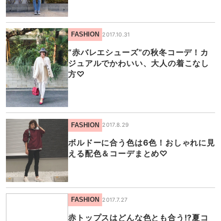
FASHION
2017.10.31
“赤バレエシューズ”の秋冬コーデ！カ
ジュアルでかわいい、大人の着こなし
方♡
FASHION
2017.8.29
ボルドーに合う色は6色！おしゃれに見
える配色＆コーデまとめ♡
FASHION
2017.7.27
赤トップスはどんな色とも合う!?夏コ