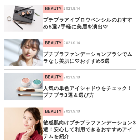
BEAUTY
2021.9.14
プチプラアイブロウペンシルのおすす
め5選♪手軽に美眉を演出♡
BEAUTY
2021.9.14
プチプラファンデーションブラシでム
ラなし美肌に♡おすすめ5選
BEAUTY
2021.9.10
人気の単色アイシャドウをチェック！
プチプラ3選＆選び方
BEAUTY
2021.9.10
敏感肌向けプチプラファンデーション3
選！安心して利用できるおすすめアイ
テムを紹介