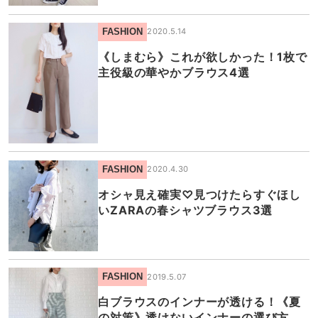
FASHION
2020.5.14
《しまむら》これが欲しかった！1枚で
主役級の華やかブラウス4選
FASHION
2020.4.30
オシャ見え確実♡見つけたらすぐほし
いZARAの春シャツブラウス3選
FASHION
2019.5.07
白ブラウスのインナーが透ける！《夏
の対策》透けないインナーの選び方