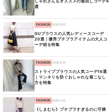
しゃれさんもオススメの着回しコーデ4
選
FASHION
2020.9.07
GUブラウスの人気レディースコーデ
20選｜優秀プチプラアイテムの大人コ
ーデ術を特集
FASHION
2020.8.31
ストライプブラウスの人気コーデ16選
｜マンネリを防ぐおしゃれな着こなし
方を特集
FASHION
2020.7.22
《しまむら》プチプラすぎるのに可憐