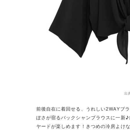
出
前後自在に着回せる、うれしい2WAYブ
ぽさが宿るバックシャンブラウスに一新♪
ヤードが楽しめます！きつめの冷房よけ