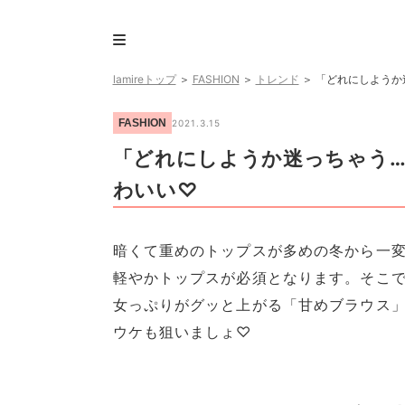
lamireトップ
＞
FASHION
＞
トレンド
＞
「どれにしようか
FASHION
2021.3.15
「どれにしようか迷っちゃう…
わいい♡
暗くて重めのトップスが多めの冬から一
軽やかトップスが必須となります。そこで
女っぷりがグッと上がる「甘めブラウス」
ウケも狙いましょ♡