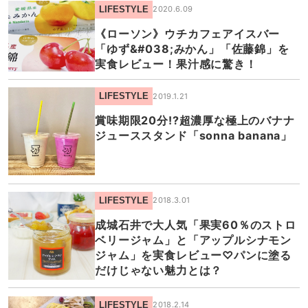
LIFESTYLE
2020.6.09
《ローソン》ウチカフェアイスバー
「ゆず&#038;みかん」「佐藤錦」を
実食レビュー！果汁感に驚き！
LIFESTYLE
2019.1.21
賞味期限20分!?超濃厚な極上のバナナ
ジューススタンド「sonna banana」
LIFESTYLE
2018.3.01
成城石井で大人気「果実60％のストロ
ベリージャム」と「アップルシナモン
ジャム」を実食レビュー♡パンに塗る
だけじゃない魅力とは？
LIFESTYLE
2018.2.14