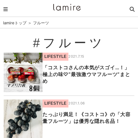
lamireトップ
＞
フルーツ
#フルーツ
LIFESTYLE
2021.7.15
「コストコさんの本気がスゴイ…！」
極上の味♡“最強激ウマフルーツ”まと
め
LIFESTYLE
2021.1.06
たっぷり満足！《コストコ》の「大容
量フルーツ」は優秀な隠れ名品！