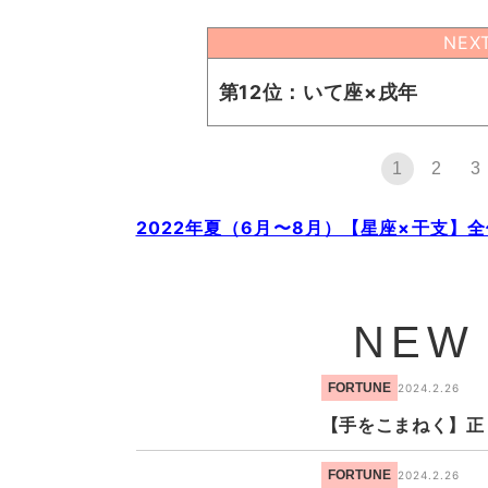
NEX
第12位：いて座×戌年
1
2
3
2022年夏（6月〜8月）【星座×干支】
NEW
FORTUNE
2024.2.26
【手をこまねく】正
FORTUNE
2024.2.26