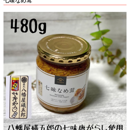
七味なめ茸