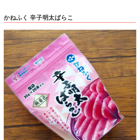
かねふく 辛子明太ばらこ