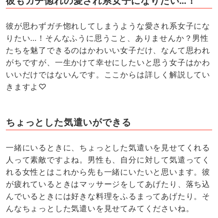
彼もガチ惚れの愛され系女子になりたい…！
彼が思わずガチ惚れしてしまうような愛され系女子にな
りたい…！そんなふうに思うこと、ありませんか？男性
たちを魅了できるのはかわいい女子だけ、なんて思われ
がちですが、一生かけて幸せにしたいと思う女子はかわ
いいだけではないんです。ここからは詳しく解説してい
きますよ♡
ちょっとした気遣いができる
一緒にいるときに、ちょっとした気遣いを見せてくれる
人って素敵ですよね。男性も、自分に対して気遣ってく
れる女性とはこれから先も一緒にいたいと思います。彼
が疲れているときはマッサージをしてあげたり、落ち込
んでいるときには好きな料理をふるまってあげたり。そ
んなちょっとした気遣いを見せてみてくださいね。