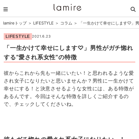
lamireトップ
＞
LIFESTYLE
＞
コラム
＞
「一生かけて幸せにします♡」男
LIFESTYLE
2021.6.23
「一生かけて幸せにします♡」男性がガチ惚れ
する“愛され系女性”の特徴
彼からこれから先も一緒にいたい！と思われるような愛
され女子になりたいと思いませんか？男性に一生かけて
幸せにする！と決意させるような女性には、ある特徴が
あるんです。今回はそんな特徴を詳しくご紹介するの
で、チェックしてくださいね。