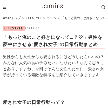
lamireトップ
＞
LIFESTYLE
＞
コラム
＞
「もっと俺のこと好きになって…
LIFESTYLE
2021.4.30
「もっと俺のこと好きになって…？♡」男性を
夢中にさせる”愛され女子”の日常行動まとめ
男性からも女性からも愛されるにはどうしたらいいの？
みんなに人気のあの子みたいになりたい！なんて思うこ
とありますよね。今回はそんな女性のために、愛され女
子が持っている素敵な特徴をご紹介していきますよ♪
愛され女子の日常行動って？