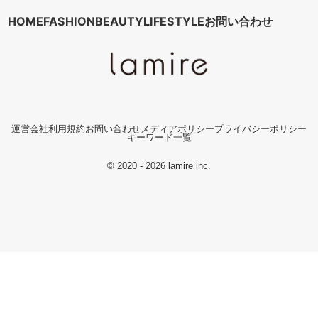
HOME
FASHION
BEAUTY
LIFESTYLE
お問い合わせ
運営会社
利用規約
お問い合わせ
メディアポリシー
プライバシーポリシー
キーワード一覧
© 2020 - 2026 lamire inc.