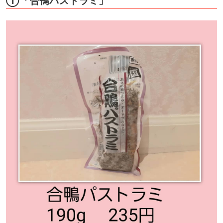
①「合鴨パストラミ」