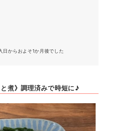
入日からおよそ1か月後でした
と煮》調理済みで時短に♪