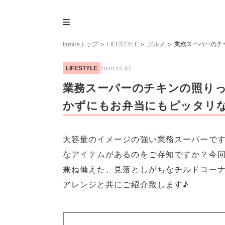
lamireトップ
＞
LIFESTYLE
＞
グルメ
＞
業務スーパーのチ
LIFESTYLE
2020.12.07
業務スーパーのチキンの照り
かずにもお弁当にもピッタリ
大容量のイメージの強い業務スーパーで
なアイテムがあるのをご存知ですか？今
兼ね備えた、見落としがちなチルドコー
アレンジと共にご紹介致します♪