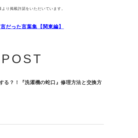
様より掲載許諾をいただいています。
方言だった言葉集【関東編】
 POST
する？！『洗濯機の蛇口』修理方法と交換方