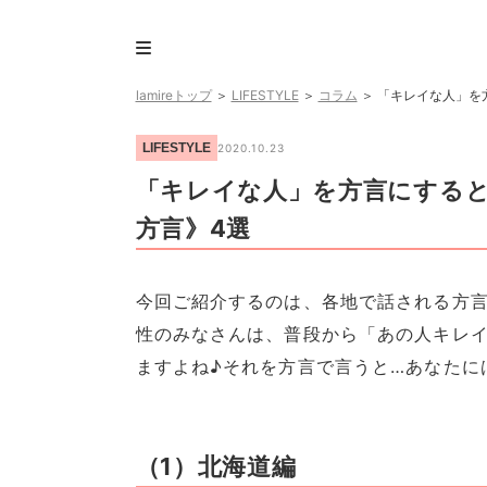
lamireトップ
＞
LIFESTYLE
＞
コラム
＞
「キレイな人」を
LIFESTYLE
2020.10.23
「キレイな人」を方言にする
方言》4選
今回ご紹介するのは、各地で話される方
性のみなさんは、普段から「あの人キレ
ますよね♪それを方言で言うと…あなたに
（1）北海道編