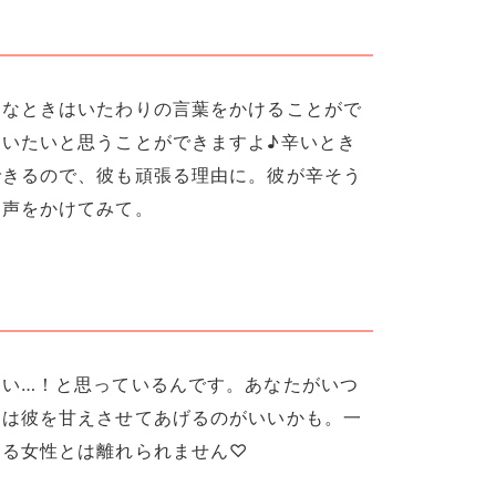
うなときはいたわりの言葉をかけることがで
いたいと思うことができますよ♪辛いとき
できるので、彼も頑張る理由に。彼が辛そう
と声をかけてみて。
たい…！と思っているんです。あなたがいつ
には彼を甘えさせてあげるのがいいかも。一
きる女性とは離れられません♡