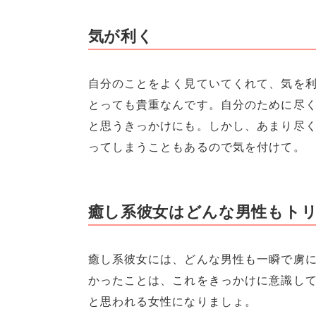
気が利く
自分のことをよく見ていてくれて、気を
とっても貴重なんです。自分のために尽
と思うきっかけにも。しかし、あまり尽
ってしまうこともあるので気を付けて。
癒し系彼女はどんな男性もト
癒し系彼女には、どんな男性も一瞬で虜
かったことは、これをきっかけに意識して
と思われる女性になりましょ。