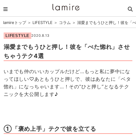
lamireトップ
＞
LIFESTYLE
＞
コラム
＞
溺愛までもうひと押し！彼を「べ
LIFESTYLE
2020.8.13
溺愛までもうひと押し！彼を「べた惚れ」させ
ちゃうテク4選
いまでも仲のいいカップルだけど…もっと私に夢中にな
ってほしい♡あともうひと押しで、彼はあなたに「ベタ
惚れ」になっちゃいます…！その”ひと押し”となるテク
ニックを大公開します♪
①「褒め上手」テクで彼を立てる