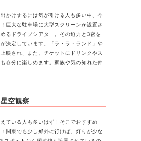
お出かけするには気が引ける人も多い中、今
い！巨大な駐車場に大型スクリーンが設置さ
めるドライブシアター。その迫力と3密を
トが決定しています。「ラ・ラ・ランド」や
数上映され、また、チケットにドリンクやス
分も存分に楽しめます。家族や気の知れた仲
の星空観察
考えている人も多いはず！そこでおすすめ
と！関東でも少し郊外に行けば、灯りが少な
るスポットなら望遠鏡も設置されているの