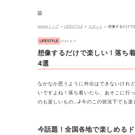
lamireトップ
＞
LIFESTYLE
＞
スポット
＞
想像するだけで
LIFESTYLE
2020.8.11
想像するだけで楽しい！落ち
4選
なかなか思うように外出はできないけれ
いですよね！落ち着いたら、あそこに行
のも楽しいもの…♪今のこの状況下でも楽
今話題！全国各地で楽しめる