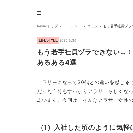
lamireトップ
＞
LIFESTYLE
＞
コラム
＞
もう若手社員ヅラ
LIFESTYLE
2020.6.30
もう若手社員ヅラできない…！
あるある4選
アラサーになって20代との違いを感じる
だった自分もすっかりアラサーらしくな
思います。今回は、そんなアラサー女性の
（1）入社した頃のように気軽