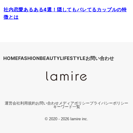
社内恋愛あるある4選！隠してもバレてるカップルの特
徴とは
HOME
FASHION
BEAUTY
LIFESTYLE
お問い合わせ
運営会社
利用規約
お問い合わせ
メディアポリシー
プライバシーポリシー
キーワード一覧
© 2020 - 2026 lamire inc.