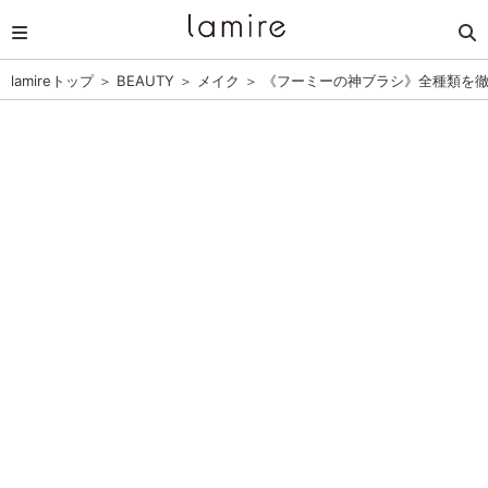
lamireトップ
＞
BEAUTY
＞
メイク
＞
《フーミーの神ブラシ》全種類を