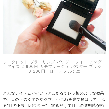
シークレット ブラーリング パウダー フォー アンダー
アイズ 2,600円 カモフラージュ パウダー ブラシ
3,200円／ローラ メルシエ
どんなアイテムかというと…まるでレフ板のような効果
で、目の下のくすみやクマ、小じわを光で飛ばしてくれ
る”目の下専用パウダー”！塗るだけで目元の透明感が桁