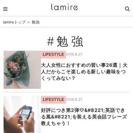
lamireトップ
＞
勉強
#勉強
LIFESTYLE
2019.8.27
大人女性におすすめの習い事26選｜大
人だからこそ楽しめる新しい趣味をつ
くってみない？
LIFESTYLE
2019.6.27
好評につき第2弾♡&#8221;英語でき
る風&#8221;を装える英会話フレーズ
教えちゃう！