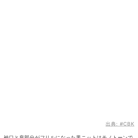
出典:
#CBK
袖口と肩部分がフリルになった黒ニットはモノトーンで