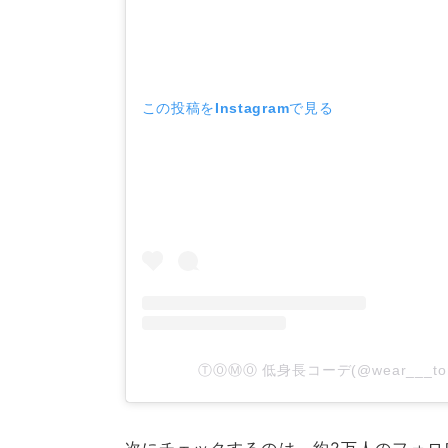
この投稿をInstagramで見る
ⓉⓄⓂ︎Ⓞ 低身長コーデ(@wear___
次にチェックするのは、約2万人のフォロ