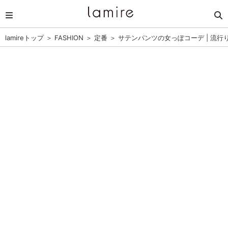
lamireトップ
＞
FASHION
＞
定番
＞
サテンパンツの女っぽコーデ | 流