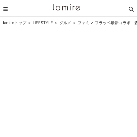
lamireトップ
＞
LIFESTYLE
＞
グルメ
＞
ファミマ フラッペ最新コラボ「