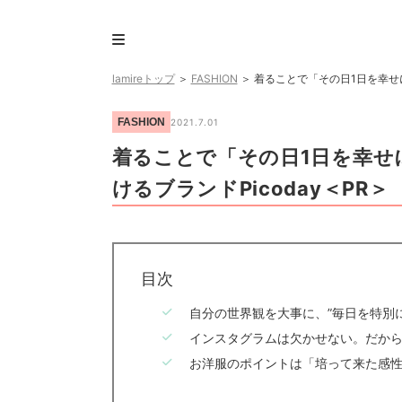
lamireトップ
＞
FASHION
＞
着ることで「その日1日を幸せに
FASHION
2021.7.01
着ることで「その日1日を幸せ
けるブランドPicoday＜PR＞
目次
自分の世界観を大事に、”毎日を特別に
インスタグラムは欠かせない。だか
お洋服のポイントは「培って来た感性