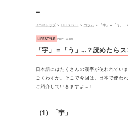
lamireトップ
＞
LIFESTYLE
＞
コラム
＞
「宇」＝「う」…
LIFESTYLE
2021.4.09
「宇」＝「う」…？読めたらス
日本語にはたくさんの漢字が使われてい
ごくわずか。そこで今回は、日本で使わ
ご紹介していきますよ…！
（1）「宇」