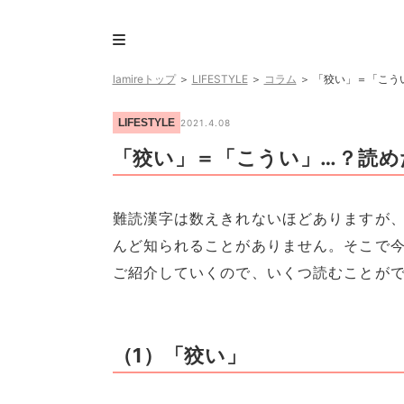
lamireトップ
＞
LIFESTYLE
＞
コラム
＞
「狡い」＝「こう
LIFESTYLE
2021.4.08
「狡い」＝「こうい」…？読め
難読漢字は数えきれないほどありますが
んど知られることがありません。そこで
ご紹介していくので、いくつ読むことが
（1）「狡い」