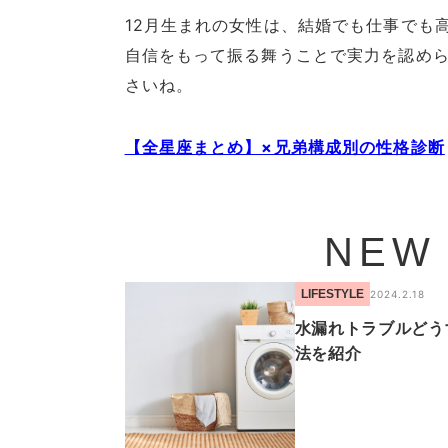
12月生まれの女性は、結婚でも仕事でも
自信をもって振る舞うことで実力を認め
さいね。
【全星座まとめ】×兄弟構成別の性格診断
NEW
LIFESTYLE
2024.2.18
水漏れトラブルどう
法を紹介