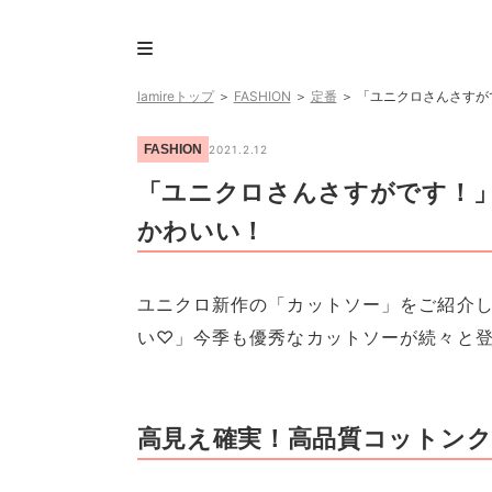
lamireトップ
＞
FASHION
＞
定番
＞
「ユニクロさんさすが
FASHION
2021.2.12
「ユニクロさんさすがです！
かわいい！
ユニクロ新作の「カットソー」をご紹介
い♡」今季も優秀なカットソーが続々と
高見え確実！高品質コットンク