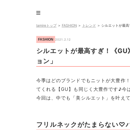
lamireトップ
＞
FASHION
＞
トレンド
＞
シルエットが最高
FASHION
2021.2.12
シルエットが最高すぎ！《GU
ョン」
今季はどのブランドでもニットが大豊作
てくれる【GU】も同じく大豊作です♪今
今回は、中でも「美シルエット」を叶え
フリルネックがたまらない♡