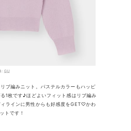
典:
GU
るリブ編みニット。パステルカラーもハッピ
る1枚です♪ほどよいフィット感はリブ編み
ィラインに男性からも好感度をGET♡かわ
ニットです！