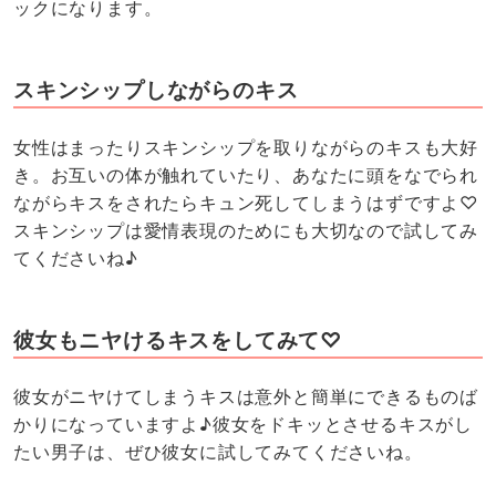
ックになります。
スキンシップしながらのキス
女性はまったりスキンシップを取りながらのキスも大好
き。お互いの体が触れていたり、あなたに頭をなでられ
ながらキスをされたらキュン死してしまうはずですよ♡
スキンシップは愛情表現のためにも大切なので試してみ
てくださいね♪
彼女もニヤけるキスをしてみて♡
彼女がニヤけてしまうキスは意外と簡単にできるものば
かりになっていますよ♪彼女をドキッとさせるキスがし
たい男子は、ぜひ彼女に試してみてくださいね。