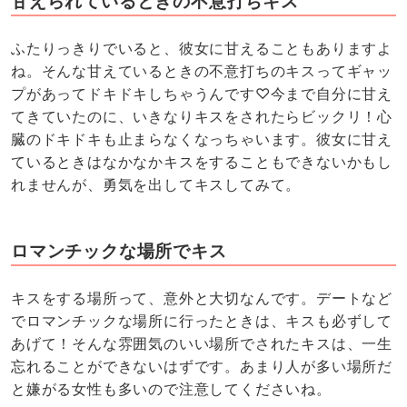
甘えられているときの不意打ちキス
ふたりっきりでいると、彼女に甘えることもありますよ
ね。そんな甘えているときの不意打ちのキスってギャッ
プがあってドキドキしちゃうんです♡今まで自分に甘え
てきていたのに、いきなりキスをされたらビックリ！心
臓のドキドキも止まらなくなっちゃいます。彼女に甘え
ているときはなかなかキスをすることもできないかもし
れませんが、勇気を出してキスしてみて。
ロマンチックな場所でキス
キスをする場所って、意外と大切なんです。デートなど
でロマンチックな場所に行ったときは、キスも必ずして
あげて！そんな雰囲気のいい場所でされたキスは、一生
忘れることができないはずです。あまり人が多い場所だ
と嫌がる女性も多いので注意してくださいね。