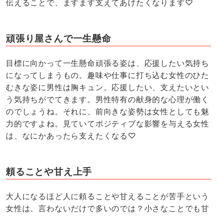
伝えることで、ますます支えてあげたくなります♡
頑張り屋さんで一生懸命
目標に向かって一生懸命頑張る姿は、応援したい気持ち
になってしまうもの。趣味や仕事に打ち込む女性のひた
むきな姿に男性は胸キュン。応援したい、支えたいとい
う気持ちがでてきます。男性特有の献身的な心理が働く
のでしょうね。それに、前向きな姿勢は女性としても魅
力的ですよね。見ていてポジティブな影響を与える女性
は、なにかあったら支えたくなる♡
頼ることや甘え上手
大人になるほど人に頼ることや甘えることが苦手という
女性は、言わないだけで多いのでは？小さなことでも甘