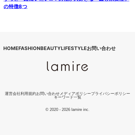
の特徴8つ
HOME
FASHION
BEAUTY
LIFESTYLE
お問い合わせ
運営会社
利用規約
お問い合わせ
メディアポリシー
プライバシーポリシー
キーワード一覧
© 2020 - 2026 lamire inc.