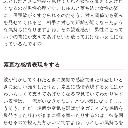
ふとしたときに弱みを見せてくれる女性を支えてあげた
くなるのが男性心理です。しゅんと落ち込む女性の姿
に、保護欲がくすぐられるのだそう。対人関係でも弱み
を見せてくれると、相手に対して距離が近くなったよう
な気持ちになりますよね。その親近感が、男性にとって
いつの間にか支えてあげたいと放っておけない女性にな
っているんです♡
素直な感情表現をする
彼が何かしてくれたときに笑顔で感謝できたり悲しいと
きに悲しい顔をしたりと、素直に感情表現する女性はか
わいらしくて支えてあげたくなる♡見ていてわかりやす
い表情は、「俺がいなきゃな…」とつい気になってしま
うそう。ただ、場所や空気を選ばずネガティブな感情を
爆発させたりわがままに振る舞ったりするのは、彼を困
らせるので控えた方がいいですよね。うれしい気持ちを