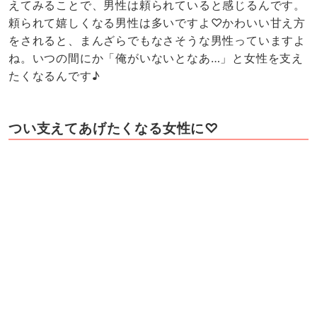
えてみることで、男性は頼られていると感じるんです。
頼られて嬉しくなる男性は多いですよ♡かわいい甘え方
をされると、まんざらでもなさそうな男性っていますよ
ね。いつの間にか「俺がいないとなあ…」と女性を支え
たくなるんです♪
つい支えてあげたくなる女性に♡