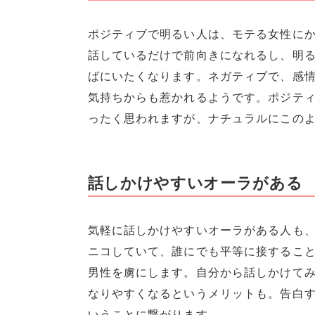
ポジティブで明るい人は、モテる女性に
話しているだけで前向きになれるし、明
ばにいたくなります。ネガティブで、感
気持ちからも惹かれるようです。ポジテ
ったく思われますが、ナチュラルにこの
話しかけやすいオーラがある
気軽に話しかけやすいオーラがある人も
ニコしていて、誰にでも平等に接するこ
男性を虜にします。自分から話しかけて
なりやすくなるというメリットも。告白
いうことに繋がります。