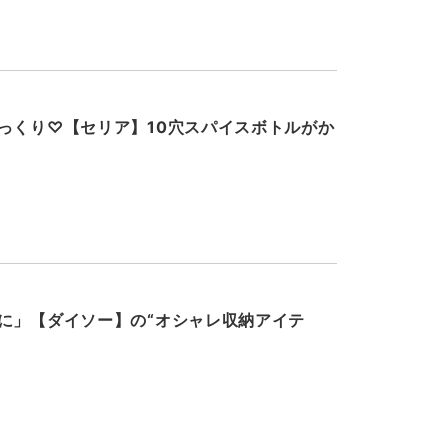
っくり♡【セリア】10穴スパイスボトルがか
に」【ダイソー】の“オシャレ収納アイテ