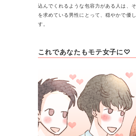
込んでくれるような包容力がある人は、
を求めている男性にとって、穏やかで優
す。
これであなたもモテ女子に♡