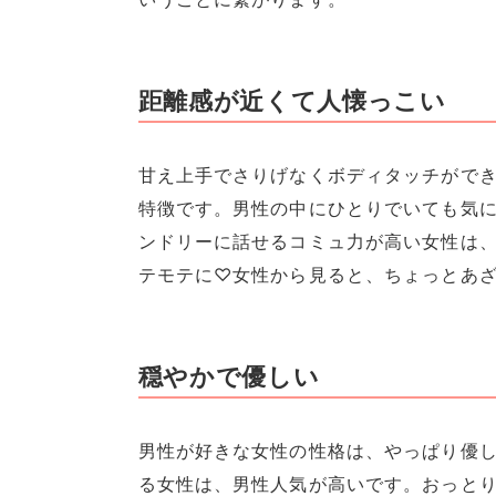
距離感が近くて人懐っこい
甘え上手でさりげなくボディタッチがで
特徴です。男性の中にひとりでいても気
ンドリーに話せるコミュ力が高い女性は
テモテに♡女性から見ると、ちょっとあ
穏やかで優しい
男性が好きな女性の性格は、やっぱり優
る女性は、男性人気が高いです。おっと