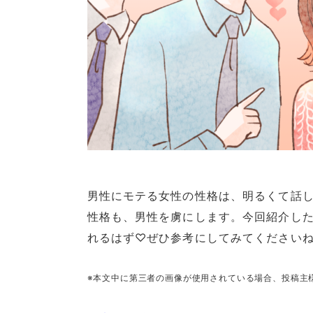
男性にモテる女性の性格は、明るくて話
性格も、男性を虜にします。今回紹介し
れるはず♡ぜひ参考にしてみてください
※本文中に第三者の画像が使用されている場合、投稿主