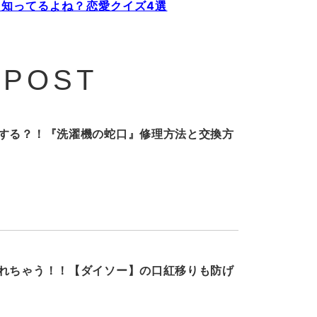
知ってるよね？恋愛クイズ4選
 POST
する？！『洗濯機の蛇口』修理方法と交換方
れちゃう！！【ダイソー】の口紅移りも防げ