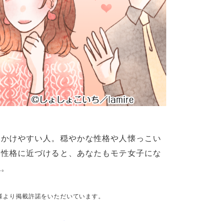
しかけやすい人。穏やかな性格や人懐っこい
た性格に近づけると、あなたもモテ女子にな
ね。
様より掲載許諾をいただいています。