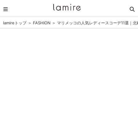
lamireトップ
＞
FASHION
＞
マリメッコの人気レディースコーデ11選｜